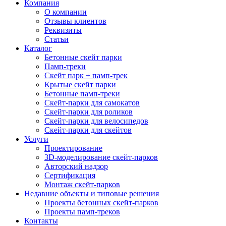
Компания
О компании
Отзывы клиентов
Реквизиты
Статьи
Каталог
Бетонные скейт парки
Памп-треки
Скейт парк + памп-трек
Крытые скейт парки
Бетонные памп-треки
Скейт-парки для самокатов
Скейт-парки для роликов
Скейт-парки для велосипедов
Скейт-парки для скейтов
Услуги
Проектирование
3D-моделирование скейт-парков
Авторский надзор
Сертификация
Монтаж скейт-парков
Недавние объекты и типовые решения
Проекты бетонных скейт-парков
Проекты памп-треков
Контакты