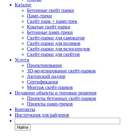
Каталог
Бетонные скейт парки
Памп-треки
Скейт парк + памп-трек
Крытые скейт парки
Бетонные памп-треки
Скейт-парки для самокатов
Скейт-парки для роликов
Скейт-парки для велосипедов
Скейт-парки для скейтов
Услуги
Проектирование
3D-моделирование скейт-парков
Авторский надзор
Сертификация
Монтаж скейт-парков
Недавние объекты и типовые решения
Проекты бетонных скейт-парков
Проекты памп-треков
Контакты
Инструкция для райдеров
Найти