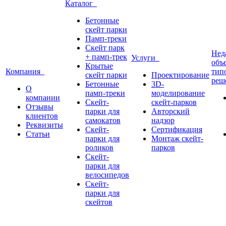
Каталог
Бетонные
скейт парки
Памп-треки
Скейт парк
Нед
+ памп-трек
Услуги
объ
Крытые
Компания
тип
скейт парки
Проектирование
реш
Бетонные
3D-
О
памп-треки
моделирование
компании
Скейт-
скейт-парков
Отзывы
парки для
Авторский
клиентов
самокатов
надзор
Реквизиты
Скейт-
Сертификация
Статьи
парки для
Монтаж скейт-
роликов
парков
Скейт-
парки для
велосипедов
Скейт-
парки для
скейтов