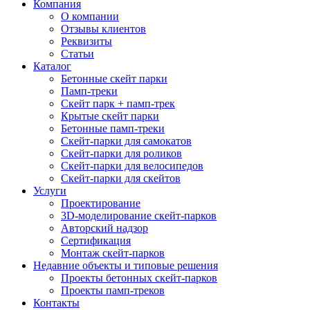
Компания
О компании
Отзывы клиентов
Реквизиты
Статьи
Каталог
Бетонные скейт парки
Памп-треки
Скейт парк + памп-трек
Крытые скейт парки
Бетонные памп-треки
Скейт-парки для самокатов
Скейт-парки для роликов
Скейт-парки для велосипедов
Скейт-парки для скейтов
Услуги
Проектирование
3D-моделирование скейт-парков
Авторский надзор
Сертификация
Монтаж скейт-парков
Недавние объекты и типовые решения
Проекты бетонных скейт-парков
Проекты памп-треков
Контакты