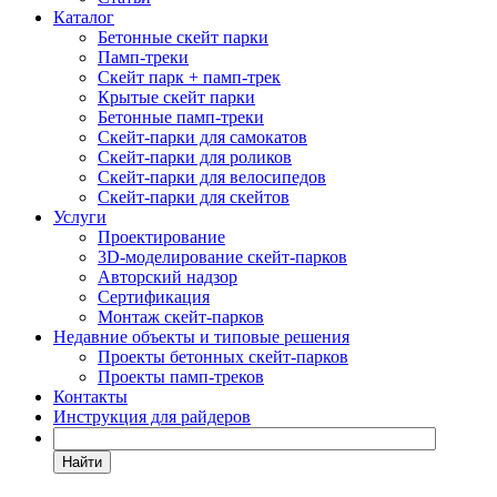
Каталог
Бетонные скейт парки
Памп-треки
Скейт парк + памп-трек
Крытые скейт парки
Бетонные памп-треки
Скейт-парки для самокатов
Скейт-парки для роликов
Скейт-парки для велосипедов
Скейт-парки для скейтов
Услуги
Проектирование
3D-моделирование скейт-парков
Авторский надзор
Сертификация
Монтаж скейт-парков
Недавние объекты и типовые решения
Проекты бетонных скейт-парков
Проекты памп-треков
Контакты
Инструкция для райдеров
Найти