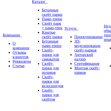
Каталог
Бетонные
скейт парки
Памп-треки
Скейт парк
Нед
+ памп-трек
Услуги
объ
Крытые
Компания
тип
скейт парки
Проектирование
реш
Бетонные
3D-
О
памп-треки
моделирование
компании
Скейт-
скейт-парков
Отзывы
парки для
Авторский
клиентов
самокатов
надзор
Реквизиты
Скейт-
Сертификация
Статьи
парки для
Монтаж скейт-
роликов
парков
Скейт-
парки для
велосипедов
Скейт-
парки для
скейтов